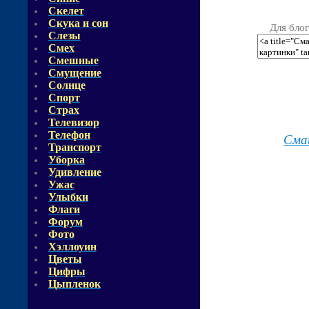
Скелет
Скука и сон
Для блог
Слезы
Смех
Смешные
Смущение
Солнце
Спорт
Страх
Телевизор
Телефон
Сма
Транспорт
Уборка
Удивление
Ужас
Улыбки
Флаги
Форум
Фото
Хэллоуин
Цветы
Цифры
Цыпленок