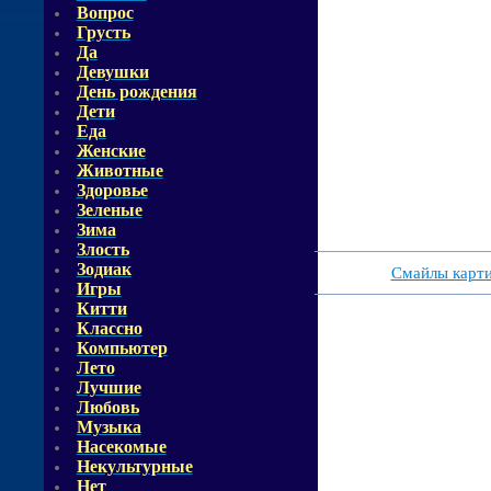
Вопрос
Грусть
Да
Девушки
День рождения
Дети
Еда
Женские
Животные
Здоровье
Зеленые
Зима
Злость
Зодиак
Смайлы карт
Игры
Китти
Классно
Компьютер
Лето
Лучшие
Любовь
Музыка
Насекомые
Некультурные
Нет