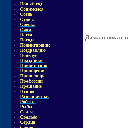
Новый год
Обнимемся
Осень
Отдых
Оценка
Очки
Пасха
Дама в очках 
Погода
Подмигивание
Поздравляю
Поцелуй
Праздники
Приветствия
Привидения
Пришельцы
Профессии
Прощание
Птицы
Разноцветные
Роботы
Рыбы
Салют
Свадьба
Сердца
Синие