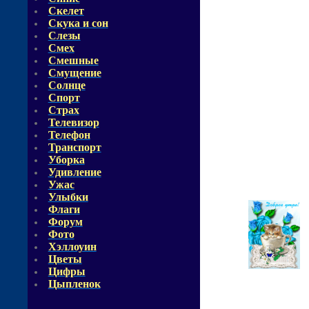
Скелет
Скука и сон
Слезы
Смех
Смешные
Смущение
Солнце
Спорт
Страх
Телевизор
Телефон
Транспорт
Уборка
Удивление
Ужас
Улыбки
Флаги
Форум
Фото
Хэллоуин
Цветы
Цифры
Цыпленок