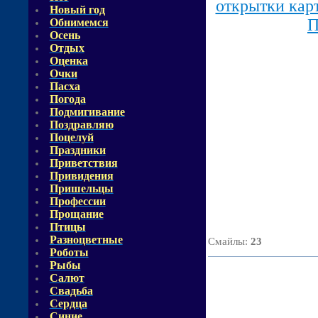
открытки кар
Новый год
П
Обнимемся
Осень
Отдых
Оценка
Очки
Пасха
Погода
Подмигивание
Поздравляю
Поцелуй
Праздники
Приветствия
Привидения
Пришельцы
Профессии
Прощание
Птицы
Разноцветные
Смайлы
:
23
Роботы
Рыбы
Салют
Свадьба
Сердца
Синие