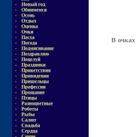
Новый год
Обнимемся
Осень
Отдых
Оценка
Очки
Пасха
В очках
Погода
Подмигивание
Поздравляю
Поцелуй
Праздники
Приветствия
Привидения
Пришельцы
Профессии
Прощание
Птицы
Разноцветные
Роботы
Рыбы
Салют
Свадьба
Сердца
Синие