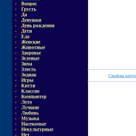
Вопрос
Грусть
Да
Девушки
День рождения
Дети
Еда
Женские
Животные
Здоровье
Зеленые
Зима
Злость
Зодиак
Смайлы карт
Игры
Китти
Классно
Компьютер
Лето
Лучшие
Любовь
Музыка
Насекомые
Некультурные
Нет