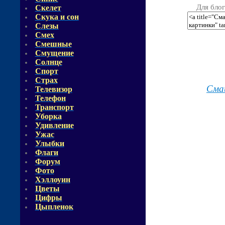
Для блог
Скелет
Скука и сон
Слезы
Смех
Смешные
Смущение
Солнце
Спорт
Страх
Сма
Телевизор
Телефон
Транспорт
Уборка
Удивление
Ужас
Улыбки
Флаги
Форум
Фото
Хэллоуин
Цветы
Цифры
Цыпленок