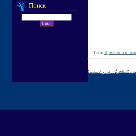
Поиск
Теги:
В
очках и в шл