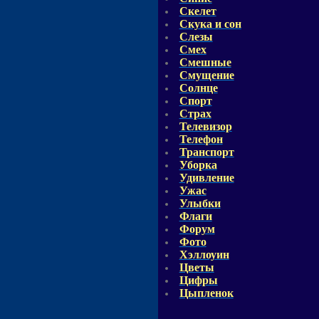
Скелет
Скука и сон
Слезы
Смех
Смешные
Смущение
Солнце
Спорт
Страх
Телевизор
Телефон
Транспорт
Уборка
Удивление
Ужас
Улыбки
Флаги
Форум
Фото
Хэллоуин
Цветы
Цифры
Цыпленок