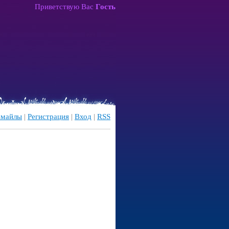
Приветствую Вас
Гость
майлы
|
Регистрация
|
Вход
|
RSS