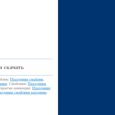
и скачать
айлик:
Праздники смайлик
.
инки
. Смайлики:
Праздники
ткрытки анимации:
Праздники
аздники смайлики картинки
.