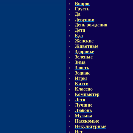
Вопрос
Грусть
Да
Девушки
День рождения
Дети
Еда
Женские
Животные
Здоровье
Зеленые
Зима
Злость
Зодиак
Игры
Китти
Классно
Компьютер
Лето
Лучшие
Любовь
Музыка
Насекомые
Некультурные
Нет