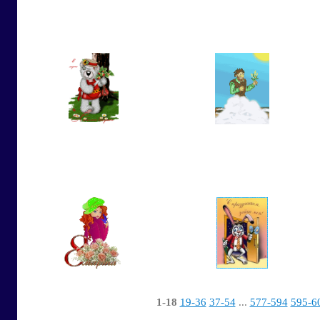
1-18
19-36
37-54
...
577-594
595-6