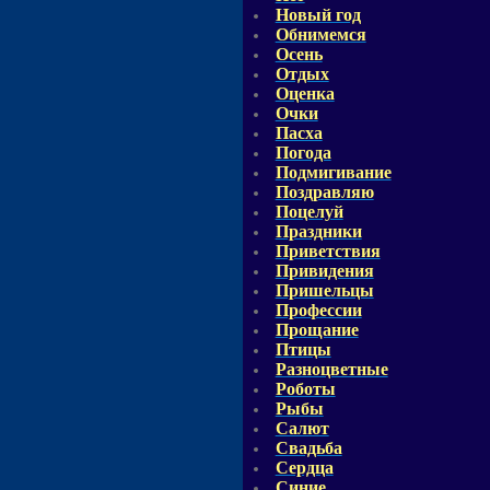
Новый год
Обнимемся
Осень
Отдых
Оценка
Очки
Пасха
Погода
Подмигивание
Поздравляю
Поцелуй
Праздники
Приветствия
Привидения
Пришельцы
Профессии
Прощание
Птицы
Разноцветные
Роботы
Рыбы
Салют
Свадьба
Сердца
Синие