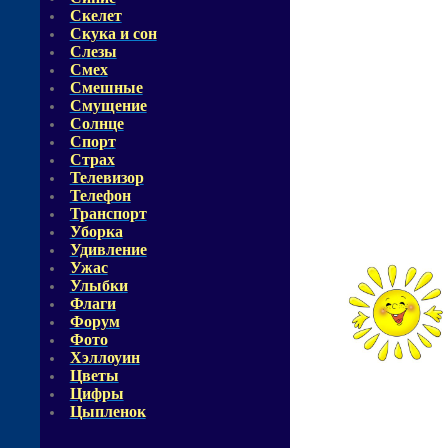
Скелет
Скука и сон
Слезы
Смех
Смешные
Смущение
Солнце
Спорт
Страх
Телевизор
Телефон
Транспорт
Уборка
Удивление
Ужас
Улыбки
Флаги
Форум
Фото
Хэллоуин
Цветы
Цифры
Цыпленок