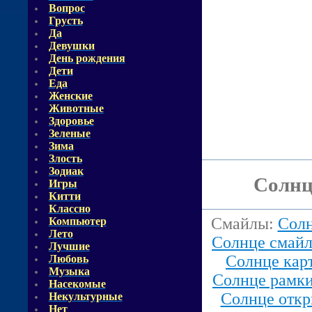
Вопрос
Грусть
Да
Девушки
День рождения
Дети
Еда
Женские
Животные
Здоровье
Зеленые
Зима
Злость
Зодиак
Солнц
Игры
Китти
Классно
Смайлы:
Сол
Компьютер
Лето
Солнце смай
Лучшие
Солнце кар
Любовь
Музыка
Солнце рамк
Насекомые
Солнце откр
Некультурные
Нет