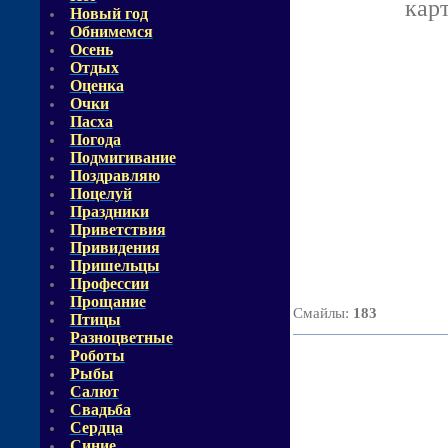
кар
Новый год
Обнимемся
Осень
Отдых
Оценка
Очки
Пасха
Погода
Подмигивание
Поздравляю
Поцелуй
Праздники
Приветствия
Привидения
Пришельцы
Профессии
Прощание
Смайлы
:
183
Птицы
Разноцветные
Роботы
Рыбы
Салют
Свадьба
Сердца
Синие