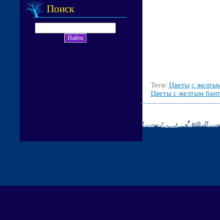
Поиск
Теги:
Цветы
с желты
Цветы с желтым бан