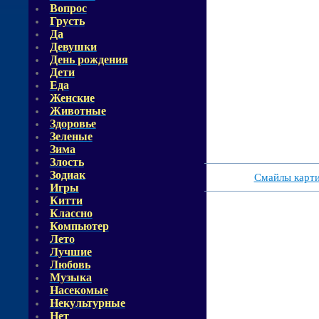
Вопрос
Грусть
Да
Девушки
День рождения
Дети
Еда
Женские
Животные
Здоровье
Зеленые
Зима
Злость
Зодиак
Смайлы карт
Игры
Китти
Классно
Компьютер
Лето
Лучшие
Любовь
Музыка
Насекомые
Некультурные
Нет