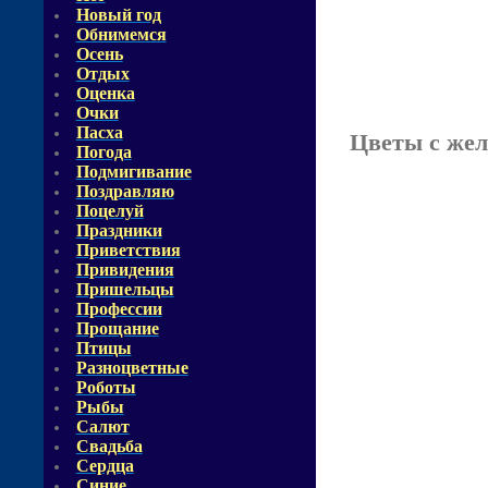
Новый год
Обнимемся
Осень
Отдых
Оценка
Очки
Пасха
Цветы с жел
Погода
Подмигивание
Поздравляю
Поцелуй
Праздники
Приветствия
Привидения
Пришельцы
Профессии
Прощание
Птицы
Разноцветные
Роботы
Рыбы
Салют
Свадьба
Сердца
Синие