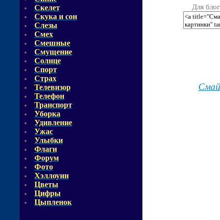
Для блог
Скелет
Скука и сон
Слезы
Смех
Смешные
Смущение
Солнце
Спорт
Страх
Смай
Телевизор
Телефон
Транспорт
Уборка
Удивление
Ужас
Улыбки
Флаги
Форум
Фото
Хэллоуин
Цветы
Цифры
Цыпленок