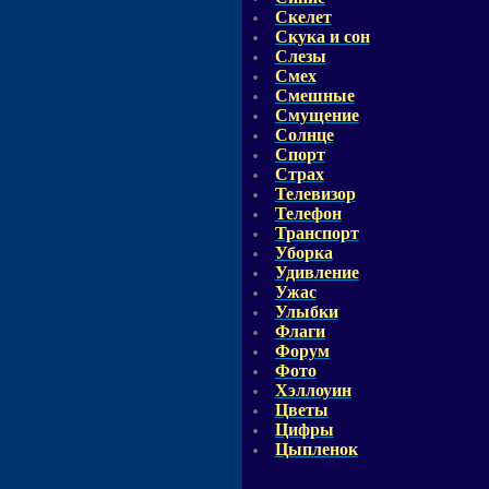
Скелет
Скука и сон
Слезы
Смех
Смешные
Смущение
Солнце
Спорт
Страх
Телевизор
Телефон
Транспорт
Уборка
Удивление
Ужас
Улыбки
Флаги
Форум
Фото
Хэллоуин
Цветы
Цифры
Цыпленок