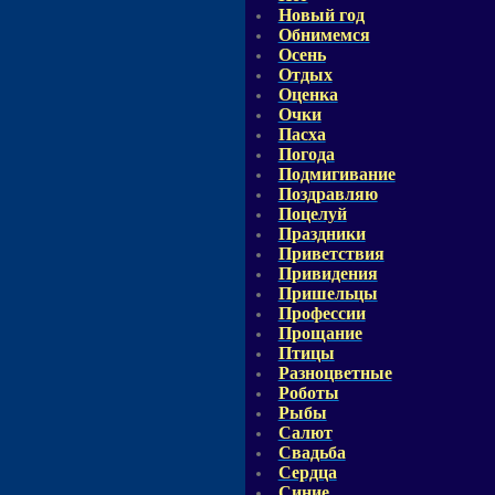
Новый год
Обнимемся
Осень
Отдых
Оценка
Очки
Пасха
Погода
Подмигивание
Поздравляю
Поцелуй
Праздники
Приветствия
Привидения
Пришельцы
Профессии
Прощание
Птицы
Разноцветные
Роботы
Рыбы
Салют
Свадьба
Сердца
Синие