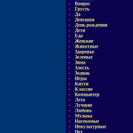
Вопрос
Грусть
Да
Девушки
День рождения
Дети
Еда
Женские
Животные
Здоровье
Зеленые
Зима
Злость
Зодиак
Игры
Китти
Классно
Компьютер
Лето
Лучшие
Любовь
Музыка
Насекомые
Некультурные
Нет