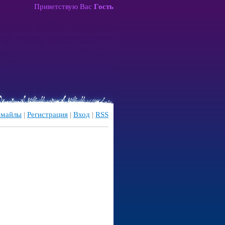
Приветствую Вас
Гость
майлы
|
Регистрация
|
Вход
|
RSS