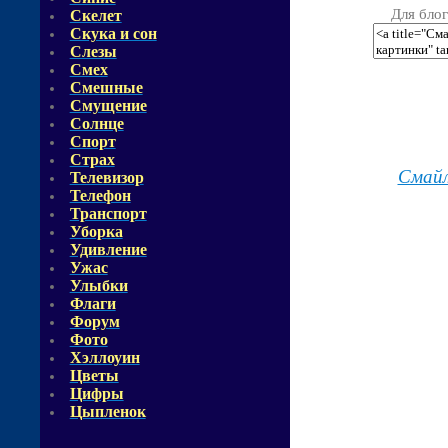
Для блог
Скелет
Скука и сон
Слезы
Смех
Смешные
Смущение
Солнце
Спорт
Страх
Смай
Телевизор
Телефон
Транспорт
Уборка
Удивление
Ужас
Улыбки
Флаги
Форум
Фото
Хэллоуин
Цветы
Цифры
Цыпленок