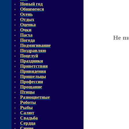
Новый год
Обнимемся
Осень
Отдых
Оценка
Очки
Пасха
Не п
Погода
Подмигивание
Поздравляю
Поцелуй
Праздники
Приветствия
Привидения
Пришельцы
Профессии
Прощание
Птицы
Разноцветные
Роботы
Рыбы
Салют
Свадьба
Сердца
Синие