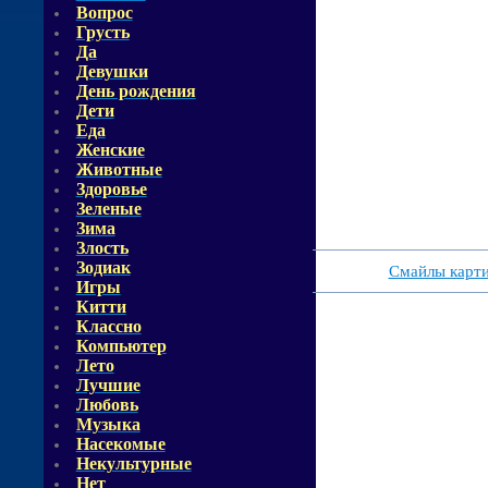
Вопрос
Грусть
Да
Девушки
День рождения
Дети
Еда
Женские
Животные
Здоровье
Зеленые
Зима
Злость
Зодиак
Смайлы карт
Игры
Китти
Классно
Компьютер
Лето
Лучшие
Любовь
Музыка
Насекомые
Некультурные
Нет