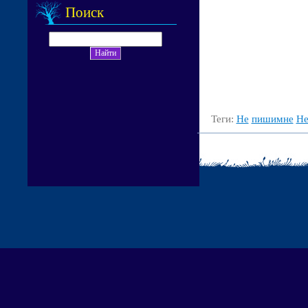
Поиск
Теги:
Не
пишимне
Н