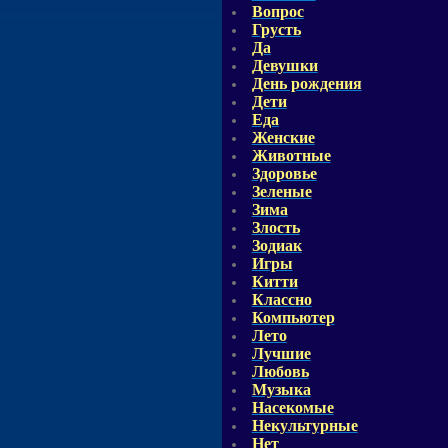
Вопрос
Грусть
Да
Девушки
День рождения
Дети
Еда
Женские
Животные
Здоровье
Зеленые
Зима
Злость
Зодиак
Игры
Китти
Классно
Компьютер
Лето
Лучшие
Любовь
Музыка
Насекомые
Некультурные
Нет