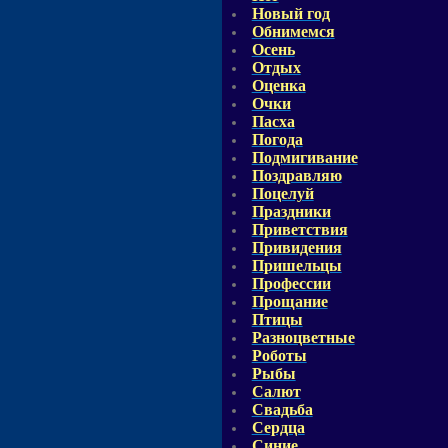
Новый год
Обнимемся
Осень
Отдых
Оценка
Очки
Пасха
Погода
Подмигивание
Поздравляю
Поцелуй
Праздники
Приветствия
Привидения
Пришельцы
Профессии
Прощание
Птицы
Разноцветные
Роботы
Рыбы
Салют
Свадьба
Сердца
Синие