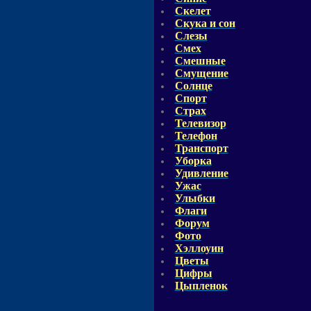
Скелет
Скука и сон
Слезы
Смех
Смешные
Смущение
Солнце
Спорт
Страх
Телевизор
Телефон
Транспорт
Уборка
Удивление
Ужас
Улыбки
Флаги
Форум
Фото
Хэллоуин
Цветы
Цифры
Цыпленок