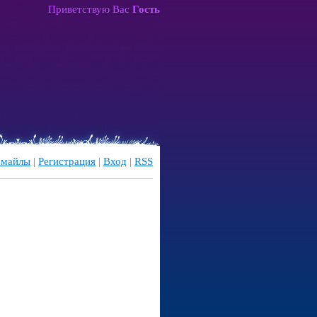
Приветствую Вас
Гость
майлы
|
Регистрация
|
Вход
|
RSS