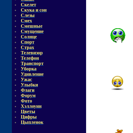
Скелет
Скука и сон
Слезы
Смех
Смешные
Смущение
Солнце
Спорт
Страх
Телевизор
Телефон
Транспорт
Уборка
Удивление
Ужас
Улыбки
Флаги
Форум
Фото
Хэллоуин
Цветы
Цифры
Цыпленок