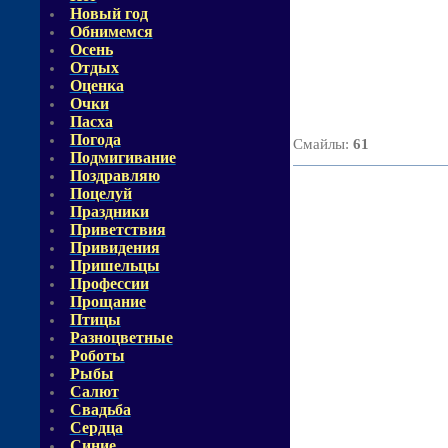
Новый год
Обнимемся
Осень
Отдых
Оценка
Очки
Пасха
Погода
Смайлы
:
61
Подмигивание
Поздравляю
Поцелуй
Праздники
Приветствия
Привидения
Пришельцы
Профессии
Прощание
Птицы
Разноцветные
Роботы
Рыбы
Салют
Свадьба
Сердца
Синие