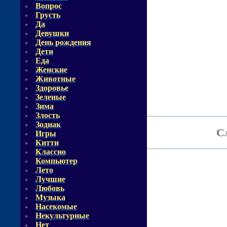
Вопрос
Грусть
Да
Девушки
День рождения
Дети
Еда
Женские
Животные
Здоровье
Зеленые
Зима
Злость
Зодиак
С
Игры
Китти
Классно
Компьютер
Лето
Лучшие
Любовь
Музыка
Насекомые
Некультурные
Нет