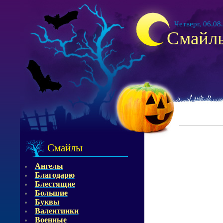
Четверг, 06.08
Смайл
Смайлы
Ангелы
Благодарю
Блестящие
Большие
Буквы
Валентинки
Военные