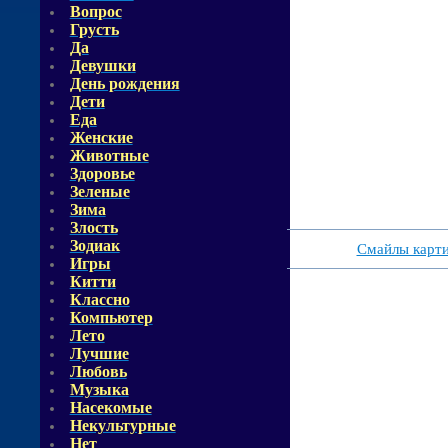
Вопрос
Грусть
Да
Девушки
День рождения
Дети
Еда
Женские
Животные
Здоровье
Зеленые
Зима
Злость
Зодиак
Смайлы карт
Игры
Китти
Классно
Компьютер
Лето
Лучшие
Любовь
Музыка
Насекомые
Некультурные
Нет