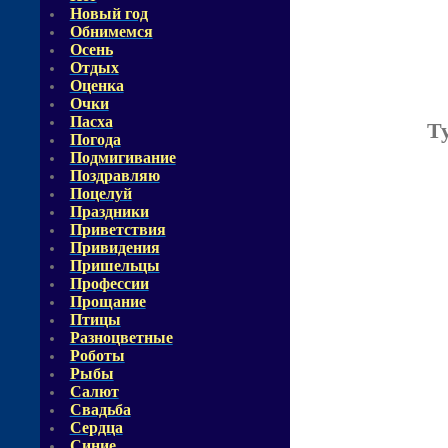
Новый год
Обнимемся
Осень
Отдых
Оценка
Очки
Пасха
Т
Погода
Подмигивание
Поздравляю
Поцелуй
Праздники
Приветствия
Привидения
Пришельцы
Профессии
Прощание
Птицы
Разноцветные
Роботы
Рыбы
Салют
Свадьба
Сердца
Синие