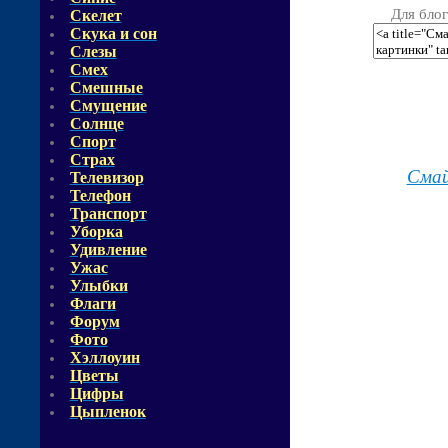
Для блог
Скелет
Скука и сон
Слезы
Смех
Смешные
Смущение
Солнце
Спорт
Страх
Смай
Телевизор
Телефон
Транспорт
Уборка
Удивление
Ужас
Улыбки
Флаги
Форум
Фото
Хэллоуин
Цветы
Цифры
Цыпленок