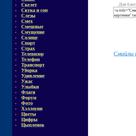
Для блог
Скелет
Скука и сон
Слезы
Смех
Смешные
Смущение
Солнце
Спорт
Страх
Смайлы 
Телевизор
Телефон
Транспорт
Уборка
Удивление
Ужас
Улыбки
Флаги
Форум
Фото
Хэллоуин
Цветы
Цифры
Цыпленок