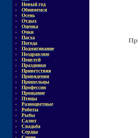
Новый год
Обнимемся
Осень
Отдых
Оценка
Очки
Пасха
Пр
Погода
Подмигивание
Поздравляю
Поцелуй
Праздники
Приветствия
Привидения
Пришельцы
Профессии
Прощание
Птицы
Разноцветные
Роботы
Рыбы
Салют
Свадьба
Сердца
Синие