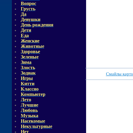
Вопрос
Грусть
Да
Девушки
День рождения
Дети
Еда
Женские
Животные
Здоровье
Зеленые
Зима
Злость
Зодиак
Смайлы карт
Игры
Китти
Классно
Компьютер
Лето
Лучшие
Любовь
Музыка
Насекомые
Некультурные
Нет