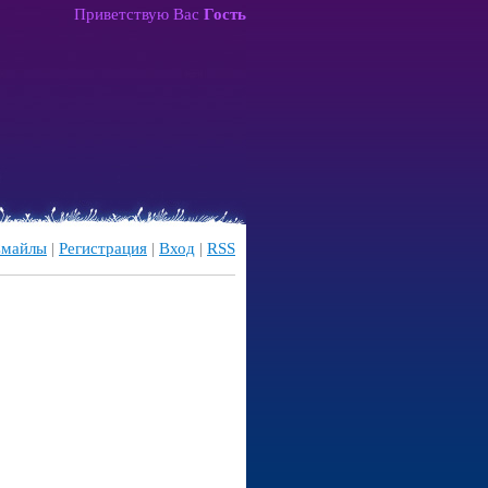
Приветствую Вас
Гость
майлы
|
Регистрация
|
Вход
|
RSS