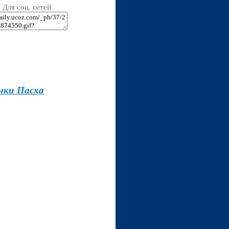
Для соц. сетей
нки Пасха