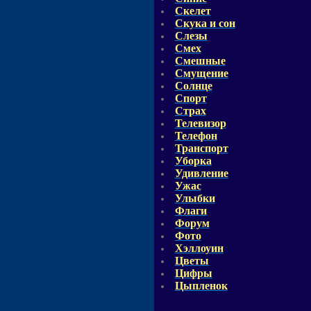
Скелет
Скука и сон
Слезы
Смех
Смешные
Смущение
Солнце
Спорт
Страх
Телевизор
Телефон
Транспорт
Уборка
Удивление
Ужас
Улыбки
Флаги
Форум
Фото
Хэллоуин
Цветы
Цифры
Цыпленок