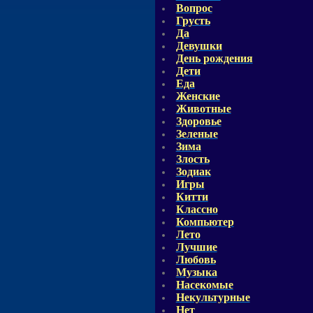
Вопрос
Грусть
Да
Девушки
День рождения
Дети
Еда
Женские
Животные
Здоровье
Зеленые
Зима
Злость
Зодиак
Игры
Китти
Классно
Компьютер
Лето
Лучшие
Любовь
Музыка
Насекомые
Некультурные
Нет