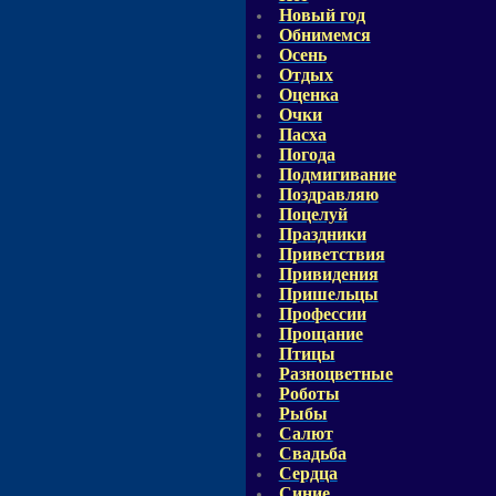
Новый год
Обнимемся
Осень
Отдых
Оценка
Очки
Пасха
Погода
Подмигивание
Поздравляю
Поцелуй
Праздники
Приветствия
Привидения
Пришельцы
Профессии
Прощание
Птицы
Разноцветные
Роботы
Рыбы
Салют
Свадьба
Сердца
Синие