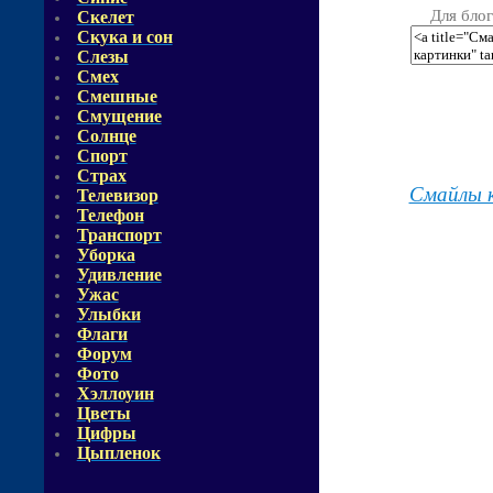
Для блог
Скелет
Скука и сон
Слезы
Смех
Смешные
Смущение
Солнце
Спорт
Страх
Смайлы 
Телевизор
Телефон
Транспорт
Уборка
Удивление
Ужас
Улыбки
Флаги
Форум
Фото
Хэллоуин
Цветы
Цифры
Цыпленок