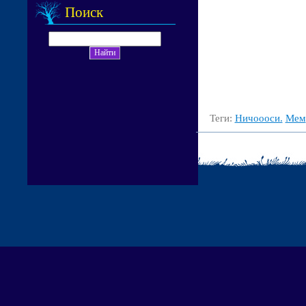
Поиск
Теги:
Ничоооси.
Мем