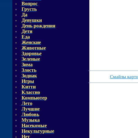
Вопрос
Грусть
Да
Девушки
День рождения
Дети
Еда
Женские
Животные
Здоровье
Зеленые
Зима
Злость
Зодиак
Смайлы карт
Игры
Китти
Классно
Компьютер
Лето
Лучшие
Любовь
Музыка
Насекомые
Некультурные
Нет