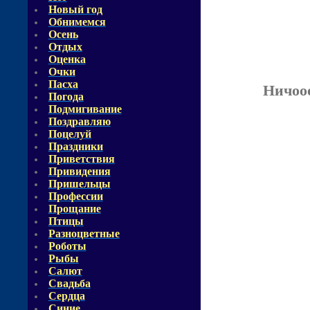
Новый год
Обнимемся
Осень
Отдых
Оценка
Очки
Пасха
Ничоо
Погода
Подмигивание
Поздравляю
Поцелуй
Праздники
Приветствия
Привидения
Пришельцы
Профессии
Прощание
Птицы
Разноцветные
Роботы
Рыбы
Салют
Свадьба
Сердца
Синие