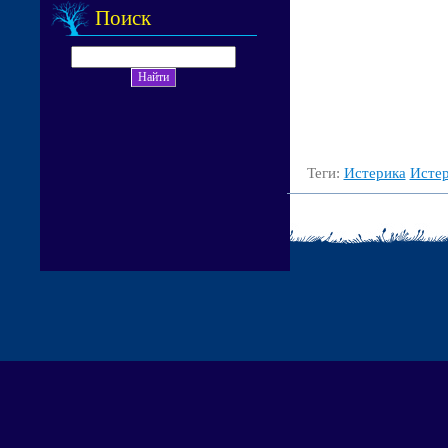
Поиск
Теги:
Истерика
Исте