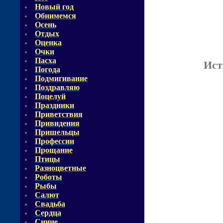
Новый год
Обнимемся
Осень
Отдых
Оценка
Очки
Пасха
Ист
Погода
Подмигивание
Поздравляю
Поцелуй
Праздники
Приветствия
Привидения
Пришельцы
Профессии
Прощание
Птицы
Разноцветные
Роботы
Рыбы
Салют
Свадьба
Сердца
Синие