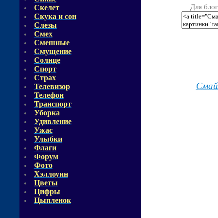
Для блог
Скелет
Скука и сон
Слезы
Смех
Смешные
Смущение
Солнце
Спорт
Страх
Смай
Телевизор
Телефон
Транспорт
Уборка
Удивление
Ужас
Улыбки
Флаги
Форум
Фото
Хэллоуин
Цветы
Цифры
Цыпленок