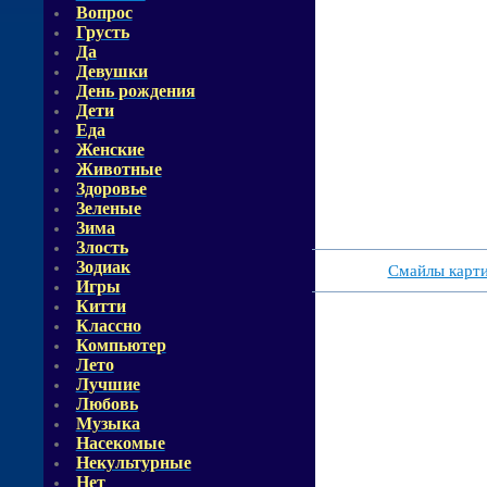
Вопрос
Грусть
Да
Девушки
День рождения
Дети
Еда
Женские
Животные
Здоровье
Зеленые
Зима
Злость
Зодиак
Смайлы карт
Игры
Китти
Классно
Компьютер
Лето
Лучшие
Любовь
Музыка
Насекомые
Некультурные
Нет