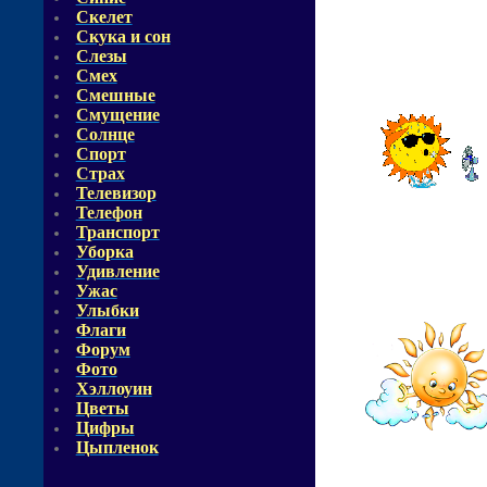
Скелет
Скука и сон
Слезы
Смех
Смешные
Смущение
Солнце
Спорт
Страх
Телевизор
Телефон
Транспорт
Уборка
Удивление
Ужас
Улыбки
Флаги
Форум
Фото
Хэллоуин
Цветы
Цифры
Цыпленок