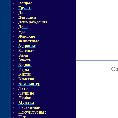
Вопрос
Грусть
Да
Девушки
День рождения
Дети
Еда
Женские
Животные
Здоровье
Зеленые
Зима
Злость
Зодиак
Со
Игры
Китти
Классно
Компьютер
Лето
Лучшие
Любовь
Музыка
Насекомые
Некультурные
Нет