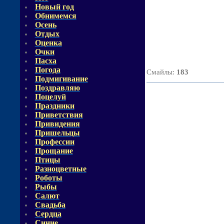
Новый год
Обнимемся
Осень
Отдых
Оценка
Очки
Пасха
Погода
Смайлы
:
183
Подмигивание
Поздравляю
Поцелуй
Праздники
Приветствия
Привидения
Пришельцы
Профессии
Прощание
Птицы
Разноцветные
Роботы
Рыбы
Салют
Свадьба
Сердца
Синие