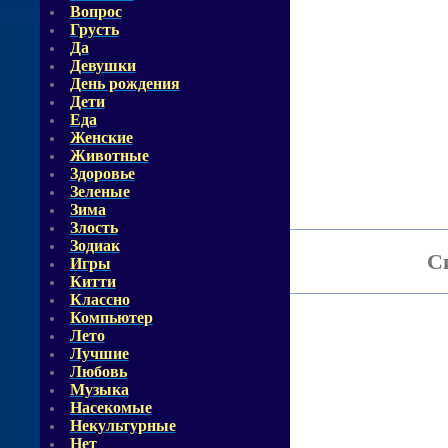
Вопрос
Грусть
Да
Девушки
День рождения
Дети
Еда
Женские
Животные
Здоровье
Зеленые
Зима
Злость
Зодиак
С
Игры
Китти
Классно
Компьютер
Лето
Лучшие
Любовь
Музыка
Насекомые
Некультурные
Нет