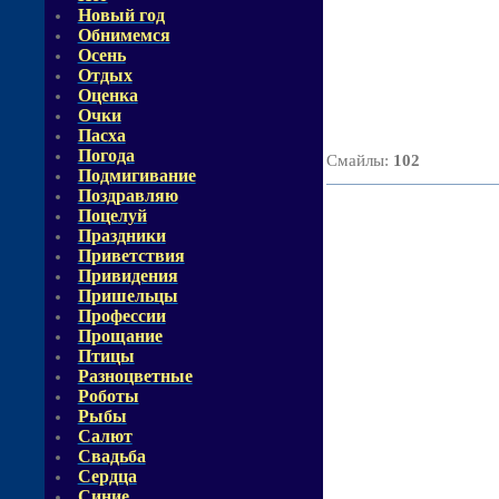
Новый год
Обнимемся
Осень
Отдых
Оценка
Очки
Пасха
Погода
Смайлы
:
102
Подмигивание
Поздравляю
Поцелуй
Праздники
Приветствия
Привидения
Пришельцы
Профессии
Прощание
Птицы
Разноцветные
Роботы
Рыбы
Салют
Свадьба
Сердца
Синие