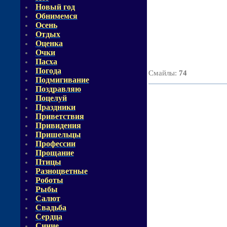
Новый год
Обнимемся
Осень
Отдых
Оценка
Очки
Пасха
Погода
Смайлы
:
74
Подмигивание
Поздравляю
Поцелуй
Праздники
Приветствия
Привидения
Пришельцы
Профессии
Прощание
Птицы
Разноцветные
Роботы
Рыбы
Салют
Свадьба
Сердца
Синие