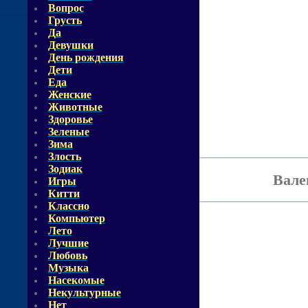
Вопрос
Грусть
Да
Девушки
День рождения
Дети
Еда
Женские
Животные
Здоровье
Зеленые
Зима
Злость
Зодиак
Вале
Игры
Китти
Классно
Компьютер
Лето
Лучшие
Любовь
Музыка
Насекомые
Некультурные
Нет