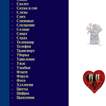
Скелет
Скука и сон
Слезы
Смех
Смешные
Смущение
Солнце
Спорт
Страх
Телевизор
Телефон
Транспорт
Уборка
Удивление
Ужас
Улыбки
Флаги
Форум
Фото
Хэллоуин
Цветы
Цифры
Цыпленок