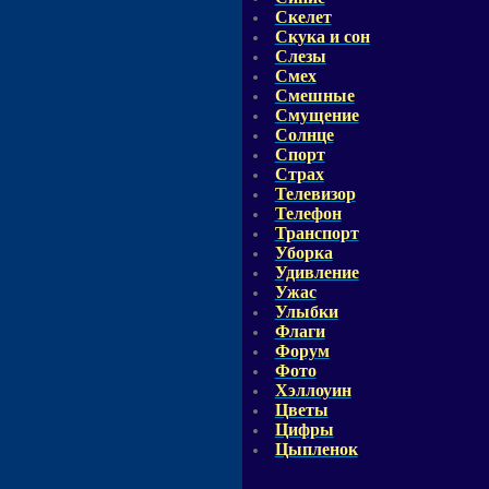
Скелет
Скука и сон
Слезы
Смех
Смешные
Смущение
Солнце
Спорт
Страх
Телевизор
Телефон
Транспорт
Уборка
Удивление
Ужас
Улыбки
Флаги
Форум
Фото
Хэллоуин
Цветы
Цифры
Цыпленок