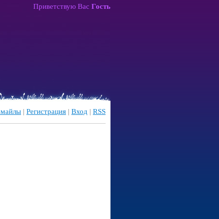
Приветствую Вас
Гость
майлы
|
Регистрация
|
Вход
|
RSS