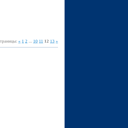
траницы
:
«
1
2
...
10
11
12
13
»