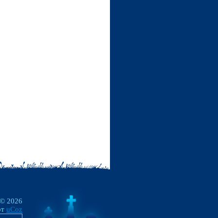
 © 2026
от
uCoz