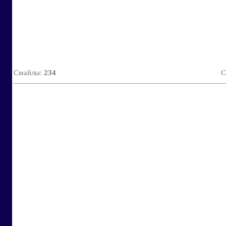
Смайлы
:
234
С