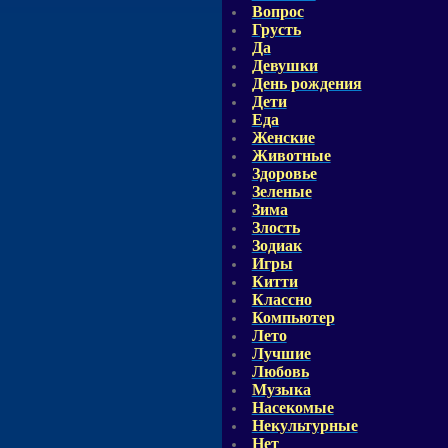
Вопрос
Грусть
Да
Девушки
День рождения
Дети
Еда
Женские
Животные
Здоровье
Зеленые
Зима
Злость
Зодиак
Игры
Китти
Классно
Компьютер
Лето
Лучшие
Любовь
Музыка
Насекомые
Некультурные
Нет