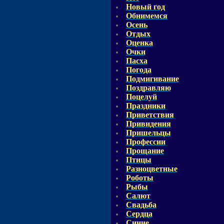
Новый год
Обнимемся
Осень
Отдых
Оценка
Очки
Пасха
Погода
Подмигивание
Поздравляю
Поцелуй
Праздники
Приветствия
Привидения
Пришельцы
Профессии
Прощание
Птицы
Разноцветные
Роботы
Рыбы
Салют
Свадьба
Сердца
Синие