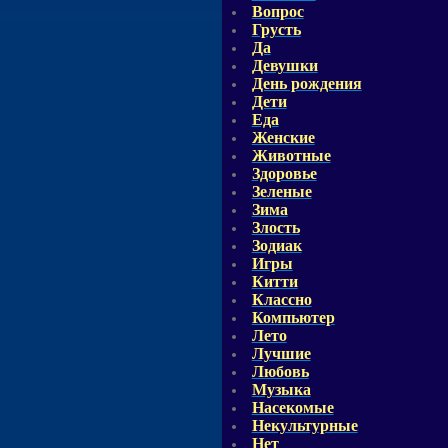
Вопрос
Грусть
Да
Девушки
День рождения
Дети
Еда
Женские
Животные
Здоровье
Зеленые
Зима
Злость
Зодиак
Игры
Китти
Классно
Компьютер
Лето
Лучшие
Любовь
Музыка
Насекомые
Некультурные
Нет