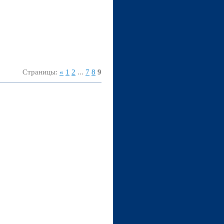
Страницы
:
«
1
2
...
7
8
9