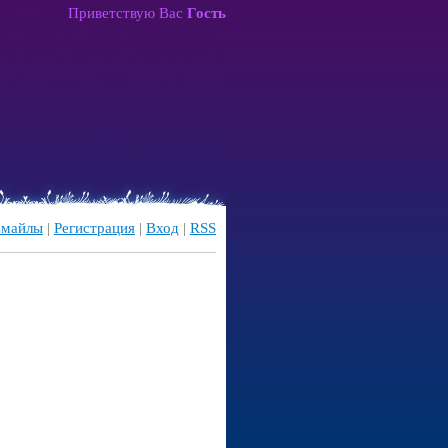
Приветствую Вас
Гость
майлы
|
Регистрация
|
Вход
|
RSS