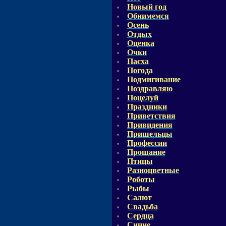
Новый год
Обнимемся
Осень
Отдых
Оценка
Очки
Пасха
Погода
Подмигивание
Поздравляю
Поцелуй
Праздники
Приветствия
Привидения
Пришельцы
Профессии
Прощание
Птицы
Разноцветные
Роботы
Рыбы
Салют
Свадьба
Сердца
Синие