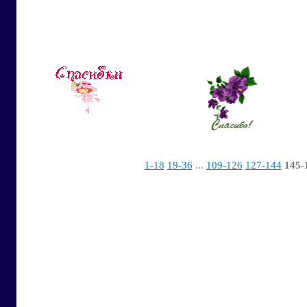
1-18
19-36
...
109-126
127-144
145-