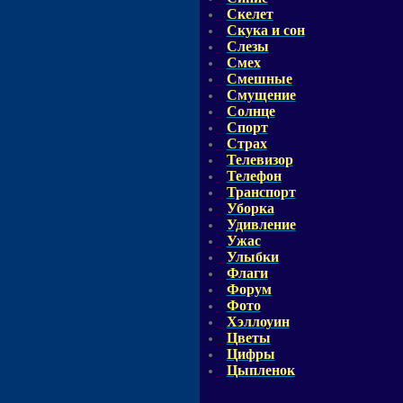
Скелет
Скука и сон
Слезы
Смех
Смешные
Смущение
Солнце
Спорт
Страх
Телевизор
Телефон
Транспорт
Уборка
Удивление
Ужас
Улыбки
Флаги
Форум
Фото
Хэллоуин
Цветы
Цифры
Цыпленок