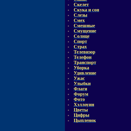
Скелет
Скука и сон
Слезы
Смех
Смешные
Смущение
Солнце
Спорт
Страх
Телевизор
Телефон
Транспорт
Уборка
Удивление
Ужас
Улыбки
Флаги
Форум
Фото
Хэллоуин
Цветы
Цифры
Цыпленок