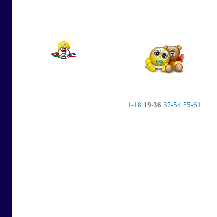
1-18
19-36
37-54
55-61