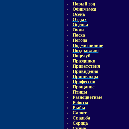
Новый год
Обнимемся
Осень
Отдых
Оценка
Очки
Пасха
Погода
Подмигивание
Поздравляю
Поцелуй
Праздники
Приветствия
Привидения
Пришельцы
Профессии
Прощание
Птицы
Разноцветные
Роботы
Рыбы
Салют
Свадьба
Сердца
Синие