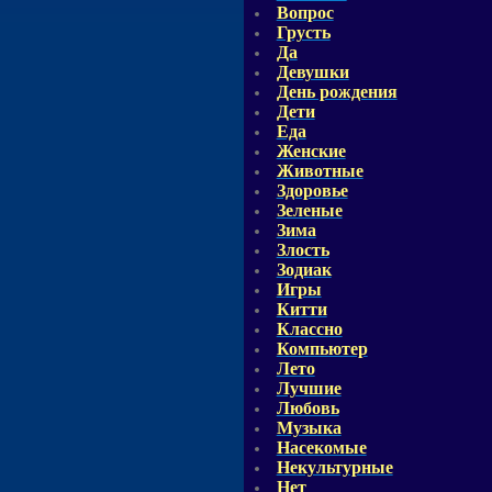
Вопрос
Грусть
Да
Девушки
День рождения
Дети
Еда
Женские
Животные
Здоровье
Зеленые
Зима
Злость
Зодиак
Игры
Китти
Классно
Компьютер
Лето
Лучшие
Любовь
Музыка
Насекомые
Некультурные
Нет