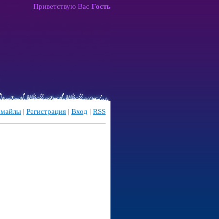
Приветствую Вас
Гость
майлы
|
Регистрация
|
Вход
|
RSS