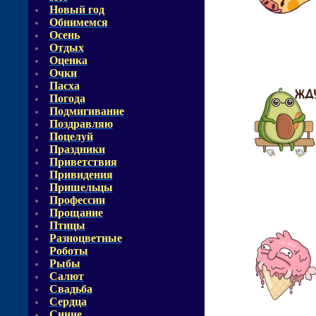
Новый год
Обнимемся
Осень
Отдых
Оценка
Очки
Пасха
Погода
Подмигивание
Поздравляю
Поцелуй
Праздники
Приветствия
Привидения
Пришельцы
Профессии
Прощание
Птицы
Разноцветные
Роботы
Рыбы
Салют
Свадьба
Сердца
Синие