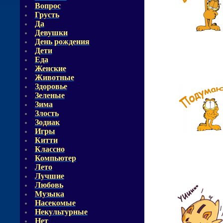
Вопрос
Грусть
Да
Девушки
День рождения
Дети
Еда
Женские
Животные
Здоровье
Зеленые
Зима
Злость
Зодиак
Игры
Китти
Классно
Компьютер
Лето
Лучшие
Любовь
Музыка
Насекомые
Некультурные
Нет