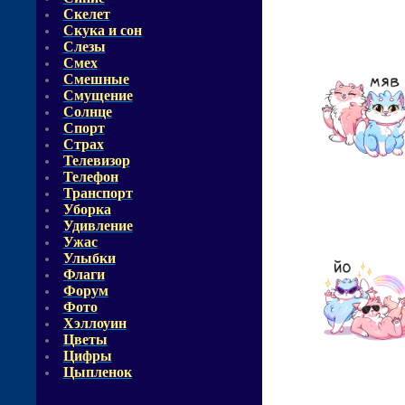
Скелет
Скука и сон
Слезы
Смех
Смешные
Смущение
Солнце
Спорт
Страх
Телевизор
Телефон
Транспорт
Уборка
Удивление
Ужас
Улыбки
Флаги
Форум
Фото
Хэллоуин
Цветы
Цифры
Цыпленок